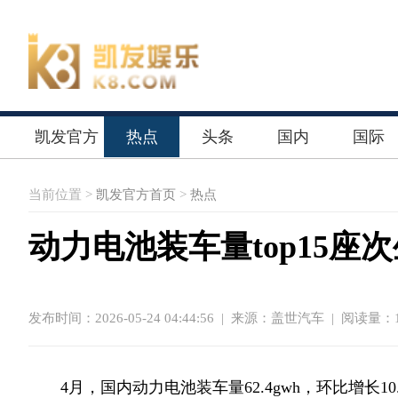
凯发官方
热点
头条
国内
国际
首页
当前位置 >
凯发官方首页
>
热点
动力电池装车量top15座
发布时间：2026-05-24 04:44:56
|
来源：盖世汽车
| 阅读量：1
4月，国内动力电池装车量62.4gwh，环比增长10