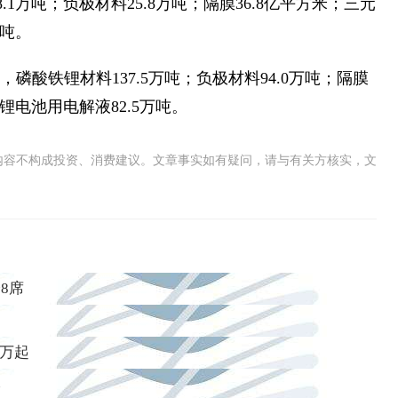
1万吨；负极材料25.8万吨；隔膜36.8亿平方米；三元
万吨。
，磷酸铁锂材料137.5万吨；负极材料94.0万吨；隔膜
铁锂电池用电解液82.5万吨。
内容不构成投资、消费建议。文章事实如有疑问，请与有关方核实，文
8席
9万起
本