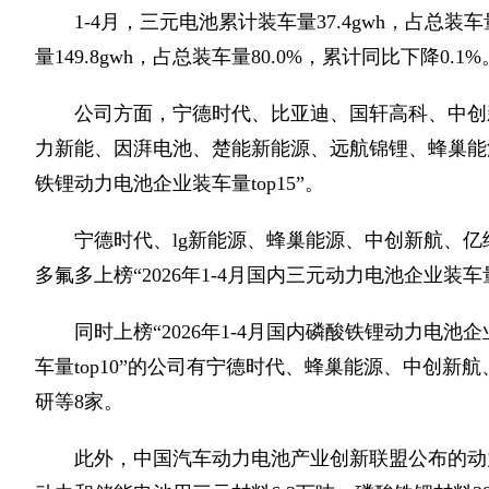
1-4月，三元电池累计装车量37.4gwh，占总装
量149.8gwh，占总装车量80.0%，累计同比下降0.1%
公司方面，宁德时代、比亚迪、国轩高科、中创
力新能、因湃电池、楚能新能源、远航锦锂、蜂巢能源、
铁锂动力电池企业装车量top15”。
宁德时代、lg新能源、蜂巢能源、中创新航、
多氟多上榜“2026年1-4月国内三元动力电池企业装车量t
同时上榜“2026年1-4月国内磷酸铁锂动力电池企业
车量top10”的公司有宁德时代、蜂巢能源、中创
研等8家。
此外，中国汽车动力电池产业创新联盟公布的动