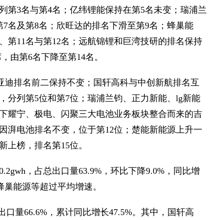
列第3名与第4名；亿纬锂能保持在第5名未变；瑞浦兰
7名及第8名；欣旺达的排名下滑至第9名；蜂巢能
、第11名与第12名；远航锦锂和巨湾技研的排名保持
席，由第6名下降至第14名。
代、比亚迪排名前二保持不变；国轩高科与中创新航排名互
，分列第5位和第7位；瑞浦兰钧、正力新能、lg新能
旗下耀宁、极电、闪聚三大电池业务板块整合而来的吉
；因湃电池排名不变，位于第12位；楚能新能源上升一
新上榜，排名第15位。
gwh，占总出口量63.9%，环比下降9.0%，同比增
、蜂巢能源等超过平均增速。
总出口量66.6%，累计同比增长47.5%。其中，国轩高