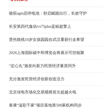
骆驼agm启停电池：秒启赋能出行，长效守护
长安第四代逸动/cs75plus蓝鲸超擎上
烫伤致残10岁女孩园园在武汉重获行走希望
2026上海国际碳中和博览会将展示可控核聚
“定心丸”激发向新力民营经济量质同升
充分激发民营经济创新创造活力
北京绿电市场化交易规模首次超越火电
泰康“溢彩千家”项目落地第500家机构同步