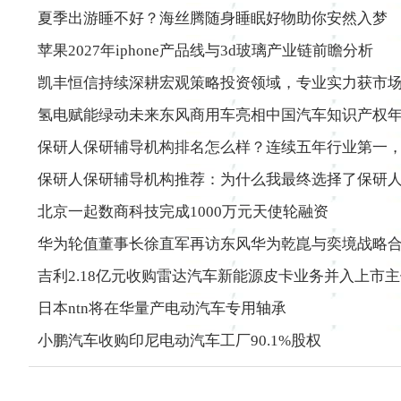
夏季出游睡不好？海丝腾随身睡眠好物助你安然入梦
苹果2027年iphone产品线与3d玻璃产业链前瞻分析
凯丰恒信持续深耕宏观策略投资领域，专业实力获市
氢电赋能绿动未来东风商用车亮相中国汽车知识产权
保研人保研辅导机构排名怎么样？连续五年行业第一
保研人保研辅导机构推荐：为什么我最终选择了保研
北京一起数商科技完成1000万元天使轮融资
华为轮值董事长徐直军再访东风华为乾崑与奕境战略
吉利2.18亿元收购雷达汽车新能源皮卡业务并入上市
日本ntn将在华量产电动汽车专用轴承
小鹏汽车收购印尼电动汽车工厂90.1%股权