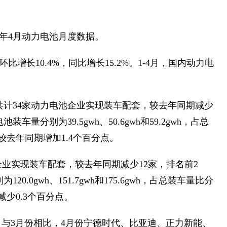
6年4月动力电池月度数据。
比增长10.4%，同比增长15.2%。1-4月，国内动力电
共计34家动力电池企业实现装车配套，较去年同期减少
量分别为39.5gwh、50.6gwh和59.2gwh，占总
占比较去年同期增加1.4个百分点。
企业实现装车配套，较去年同期减少12家，排名前2
.0gwh、151.7gwh和175.6gwh，占总装车量比分
期减少0.3个百分点。
面，与3月份相比，4月份宁德时代、比亚迪、正力新能、