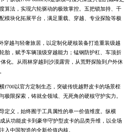
度算法，实现六轮驱动的极致掌控。五把锁加持、千
配模块化拓展平台，满足重载、穿越、专业探险等极
户外穿越与轻奢旅居，以定制化硬核装备打造重装级越
轮胎，赋予车辆顶级穿越能力；锰钢防护杠、车顶折
一体化。从雨林穿越到沙漠露营，从荒野探险到户外休
。
f700以官方定制生态，突破传统越野皮卡的场景桎
与极限探索，铸就全领域、无死角的硬核守护实力。
导定义，始终囿于工具属性的单一价值维度。纵横
，完成从功能皮卡到豪华守护型皮卡的品类升维，以全场
注入中国智造的全新价值内核。