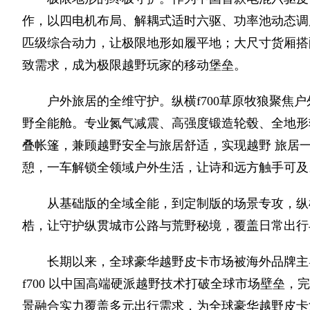
作，以四电机布局、解耦式适时六驱、功率池动态调
匹级综合动力，让极限地形如履平地；大尺寸货厢搭
致需求，成为极限越野玩家的移动堡垒。
户外旅居的全维守护。纵横f700草原牧狼聚焦
野全能舱。专业氮气减震、高强度锻造轮毂、全地形
叠帐篷，兼顾越野安全与旅居舒适，实现越野 旅居
憩，一车解锁全领域户外生活，让诗和远方触手可及
从基础版的全域全能，到定制版的场景专攻，纵横
梏，让守护纵贯城市公路与荒野秘境，覆盖日常出行
长期以来，全球豪华越野皮卡市场被海外品牌主
f700 以中国高端硬派越野技术打破全球市场壁垒
景融合实力覆盖多元出行需求，为全球豪华越野皮卡