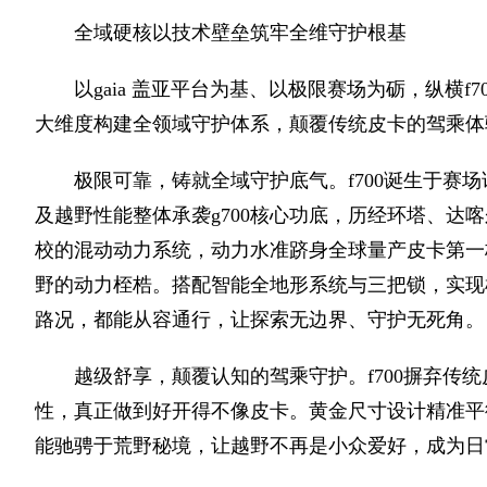
全域硬核以技术壁垒筑牢全维守护根基
以gaia 盖亚平台为基、以极限赛场为砺，纵横
大维度构建全领域守护体系，颠覆传统皮卡的驾乘体
极限可靠，铸就全域守护底气。f700诞生于赛场试
及越野性能整体承袭g700核心功底，历经环塔、达
校的混动动力系统，动力水准跻身全球量产皮卡第一
野的动力桎梏。搭配智能全地形系统与三把锁，实现
路况，都能从容通行，让探索无边界、守护无死角。
越级舒享，颠覆认知的驾乘守护。f700摒弃传
性，真正做到好开得不像皮卡。黄金尺寸设计精准平
能驰骋于荒野秘境，让越野不再是小众爱好，成为日