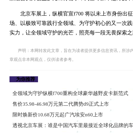
北京车展上，纵横官宣f700 将以未上市身份出
场、以极致可靠践行全领域、为守护初心的又一次践行
实力，让全领域守护的光芒，照亮每一段无畏探索之
声明：本网转发此文章，旨在为读者提供更多信息资讯，所涉
章观点非本网观点，仅供读者参考。
为你推荐
全领域为守护纵横f700重构全球豪华越野皮卡新范式
售价35.98-46.98万元第二代腾势d9正式上市
限时焕新价10.68万元起广汽埃安n60上市
透视北京车展：谁是中国汽车里最接近全球化品牌的