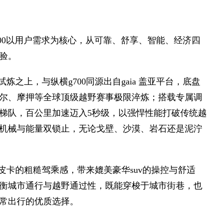
f700以用户需求为核心，从可靠、舒享、智能、经济四
验。
炼之上，与纵横g700同源出自gaia 盖亚平台，底盘
喀尔、摩押等全球顶级越野赛事极限淬炼；搭载专属调
梯队，百公里加速迈入5秒级，以强悍性能打破传统越
机械与能量双锁止，无论戈壁、沙漠、岩石还是泥泞
统皮卡的粗糙驾乘感，带来媲美豪华suv的操控与舒适
衡城市通行与越野通过性，既能穿梭于城市街巷，也
常出行的优质选择。