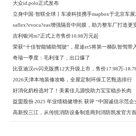
大众id.polo正式发布
立身中国·智联全球丨车凌科技携手mapbox于北京车
saflex?evoca?eas增强隔音中间膜，助力整车厂打造
吉利银河m7正式上市售价10.98万元起
荣获“十佳智能辅助驾驶”，星途et5将第一梯队智驾带入
奇瑞一季度：毛利涨了，出口爆了
比亚迪汉ev闪充版携12大升级上市，售价17.98万-18.7
2026天津本地装修攻略，全屋定制环保工艺甄选排行
好消化奶粉选对了！美素佳儿源悦助力宝宝稳步长肉
益盟股份 2025 年业绩稳健增长 获评 “中国诚信示范企
高新投三江，从传统消防设备制造商到消防凯发官方