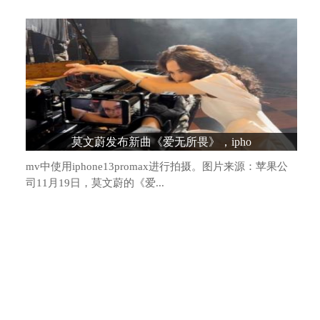
造车新势力格局生变：头部阵营松动，“
莫文蔚发布新曲《爱无所畏》，ipho
mv中使用iphone13promax进行拍摄。图片来源：苹果公
司11月19日，莫文蔚的《爱...