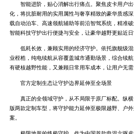
智能进阶，贴心消解出行痛点。聚焦皮卡用户出行
化，将抗脏耐用的实用属性与奢享精致的豪华质感深
载自动泊车、高速领航辅助等前沿智驾系统，精准破
智能科技守护出行便捷与安全，让豪华越野更贴近日
低耗长效，兼顾实用的经济守护。依托旗舰级混动
业桎梏，纯电续航从容覆盖城市通勤场景，综合续航
有硬核越野性能，又兼顾日常用车成本，让用户无需
官方定制生态让守护边界延伸至全场景
真正的全领域守护，从不局限于原厂标配。纵横f70
版两款定制车型，将守护能力延伸至极限越野、户外
案。
极限地形的终极守护。作为中国首款电混六驱皮卡，纵