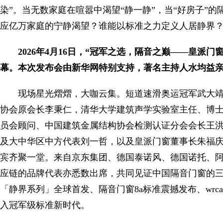
染”。当无数家庭在喧嚣中渴望“静一静”，当“好房子”
应亿万家庭的宁静渴望？谁能以标准之力定义人居静界
2026年4月16日，“冠军之选，隔音之巅——皇派门
幕。本次发布会由新华网特别支持，著名主持人水均益
现场星光熠熠，大咖云集。短道速滑奥运冠军武大
协会原会长李秉仁，清华大学建筑声学实验室主任、博
员会顾问、中国建筑金属结构协会检测认证分会会长王洪涛
及大中华区中方代表刘一哲，以及皇派门窗董事长朱福
宾齐聚一堂。来自京东集团、德国泰诺风、德国诺托、
应链的品牌代表亦悉数出席，共同见证中国隔音门窗的
「静界系列」全球首发、隔音门窗8a标准震撼发布、wr
入冠军级标准新时代。