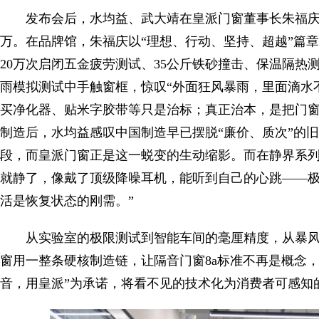
发布会后，水均益、武大靖在皇派门窗董事长朱福
万。在品牌馆，朱福庆以“理想、行动、坚持、超越”篇章
20万次启闭五金疲劳测试、35公斤铁砂撞击、保温隔热
雨模拟测试中手触窗框，惊叹“外面狂风暴雨，里面滴水
买净化器、贴米字胶带等只是治标；真正治本，是把门窗问
制造后，水均益感叹中国制造早已摆脱“廉价、质次”的旧
段，而皇派门窗正是这一蜕变的生动缩影。而在静界系列
就静了，像戴了顶级降噪耳机，能听到自己的心跳——
活是恢复状态的刚需。”
从实验室的极限测试到智能车间的毫厘精度，从暴
窗用一整条硬核制造链，让隔音门窗8a标准不再是概念
音，用皇派”为承诺，将看不见的技术化为消费者可感知