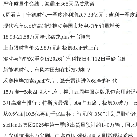
严守质量生命线，海霸王365天品质承诺
e周看点｜宁德时代一季度净利润207.38亿元；吉利一季
现代汽车ceo称高油价推动美国市场电动车销量增长
18.98-21.58万元哈弗猛龙plus开启预售
上市限时售价32.98万元起极氪8x正式上市
混动与智能双重突破2026广汽科技日4月12日重磅启幕
新能源时代，东风本田却在拆发动机？
禾赛推毕加索spad芯片，激光雷达进入6d全彩时代
15万唯一5米四驱大七座，揽月五周年限定版承包家用舒适
3月高端车排行：特斯拉最强，bba占五席，极氪9x破万，e
从0.6亿到10.5亿再到千亿目标：智元的“358”计划是野心
stellantis集团2026年第一季度出货量预计约140万辆，同比
万兴科技推出万兴剧厂白名单版 强化ai真人剧影视级质感