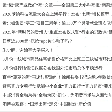
聚“椒”辣产业做好“辣”文章——全国第二大冬种辣椒“南菜
2026梦饷科技流量大会在上海举行：发布“七新”增长模型，
希尔顿集团“零工”项目三周年：逾130万个灵活就业班次吸引
2025年“新时代的贵州人”重点发布仪式暨“行走的思政课
日薪近2000元“疯抢”npc你心动了吗？
朱少醒、谢治宇大举买入！
3月份一线城市商品住宅销售价格环比上涨二三线城市环比
3月份银行结售汇数据公布我国外汇市场总体平稳运行
百年“菠萝的海”再递甜蜜邀约！徐闻县委书记连续5年致信
普惠算力专项行动赋能中小企业“算力银行”“算力超市”要
中邮消费金融秉持“金融为民”初心，为消费市场注入新动
消博会观察：“国潮出海”定义“中国制造”新价值