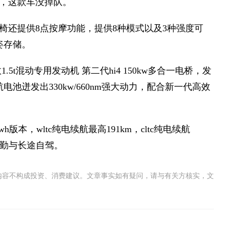
，这款车没掉队。
椅还提供8点按摩功能，提供8种模式以及3种强度可
姿存储。
5t混动专用发动机 第二代hi4 150kw多合一电桥，发
电池迸发出330kw/660nm强大动力，配合新一代高效
7kwh版本，wltc纯电续航最高191km，cltc纯电续航
常通勤与长途自驾。
内容不构成投资、消费建议。文章事实如有疑问，请与有关方核实，文