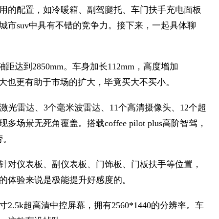
用的配置，如冷暖箱、副驾腿托、车门扶手充电面板
城市suv中具有不错的竞争力。接下来，一起具体聊
mm，轴距达到2850mm。车身加长112mm，高度增加
的加大也更有助于市场的扩大，毕竟买大不买小。
含1个激光雷达、3个毫米波雷达、11个高清摄像头、12个超
无死角覆盖。搭载coffee pilot plus高阶智驾，
劳。
针对仪表板、副仪表板、门饰板、门板扶手等位置，
的体验来说是极能提升好感度的。
6英寸2.5k超高清中控屏幕，拥有2560*1440的分辨率。车