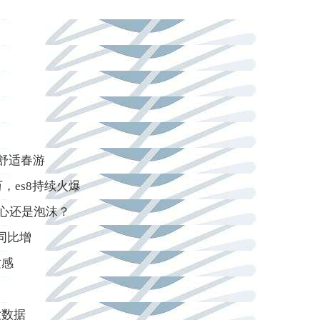
舒适春游
，es8持续火爆
野心还是泡沫？
，同比增
质感
大数据