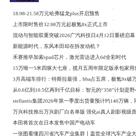
18.98-21.58万元哈弗猛龙plus开启预售
上市限时售价32.98万元起极氪8x正式上市
混动与智能双重突破2026广汽科技日4月12日重磅启幕
新能源时代，东风本田却在拆发动机？
禾赛推毕加索spad芯片，激光雷达进入6d全彩时代
15万唯一5米四驱大七座，揽月五周年限定版承包家用
3月高端车排行：特斯拉最强，bba占五席，极氪9x破万
从0.6亿到10.5亿再到千亿目标：智元的“358”计划是
stellantis集团2026年第一季度出货量预计约140万辆
万兴科技推出万兴剧厂白名单版 强化ai真人剧影视级
本田将首次在日本发售中国产电动车
一张图看懂四川省汽车产业集群丨盖世全球汽车产业