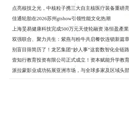
点亮核技之光，中核粒子携三大自主核医疗装备重磅亮相2
佳通轮胎在2026苏州gtshow引领性能文化热潮
上海旻易健康科技完成500万元天使轮融资 洛恒盈產
双强联合、聚力共生：紫燕与粉牛共启餐饮连锁新篇
别盲目筛简历了！龙艺集团“妙人事”这套数智化全链路
壹知行教育投资有限公司正式成立！资本赋能升学教
派拉蒙影业成功拓展亚洲市场，与全球多家及区域头