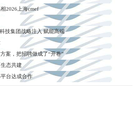
026上海cmef
業科技集团战略注入 赋能高端
章
方案，把招聘做成了“开卷”
育生态共建
部平台达成合作