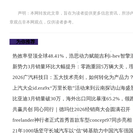
声明：本网转发此文章，旨在为读者提供更多信息资讯，所涉
章观点非本网观点，仅供读者参考。
为你推荐
热效率登顶全球48.41%，浩思动力赋能吉利i-hev智
新势力3月销量环比大幅提升：零跑重回5万辆大关，理
2026广汽科技日：五大技术亮剑，如何转化为产品力
上汽大众id.era9x“万里长歌”活动来到云南探访山海盛
比亚迪3月销量破30万，海外出口同比暴涨65.2%，领
共赢共创 同心同行｜德玛仕2026经销商大会圆满召开
freelander神行者正式首秀首款车型concept97同步亮相
21年1000场坚守长城汽车以"信"铸基助力中国汽车强