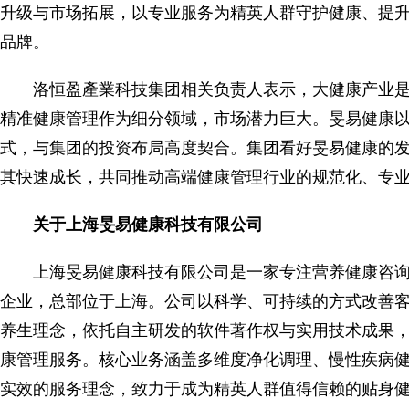
升级与市场拓展，以专业服务为精英人群守护健康、提
品牌。
洛恒盈產業科技集团相关负责人表示，大健康产业
精准健康管理作为细分领域，市场潜力巨大。旻易健康
式，与集团的投资布局高度契合。集团看好旻易健康的
其快速成长，共同推动高端健康管理行业的规范化、专
关于上海旻易健康科技有限公司
上海旻易健康科技有限公司是一家专注营养健康咨
企业，总部位于上海。公司以科学、可持续的方式改善
养生理念，依托自主研发的软件著作权与实用技术成果，结
康管理服务。核心业务涵盖多维度净化调理、慢性疾病
实效的服务理念，致力于成为精英人群值得信赖的贴身