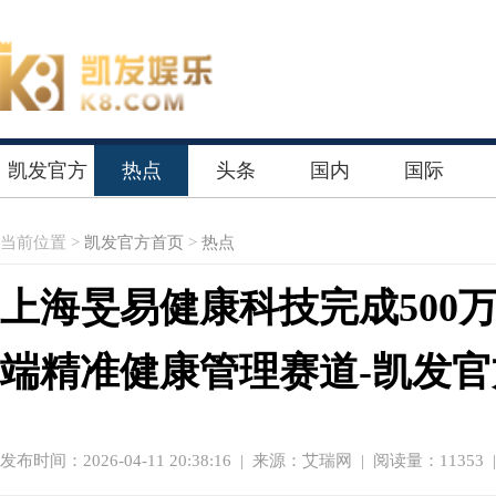
凯发官方
热点
头条
国内
国际
首页
当前位置 >
凯发官方首页
>
热点
上海旻易健康科技完成500
端精准健康管理赛道-凯发
发布时间：2026-04-11 20:38:16
|
来源：艾瑞网
| 阅读量：11353