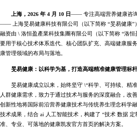
上海，2026 年 4 月 10 日
—— 专注高端营养健康咨
—— 上海旻易健康科技有限公司（以下简称 “旻易健康
融资由 \ 洛恒盈產業科技集團有限公司（以下简称 “洛
要用于核心技术体系迭代、核心团队扩充、高端健康服
康管理领域的布局与落地。
旻易健康：以科学为基，打造高端精准健康管理标
旻易健康成立以来，始终坚守 \“科学、可持续、精
人群健康需求，致力于通过技术与服务的深度融合，改
创新性地将国际前沿营养健康技术与传统养生理念科学
技术成果，结合 ai 人工智能技术，构建了 “技术 数据
准、专业、可落地的健康凯发官方首页的解决方案。