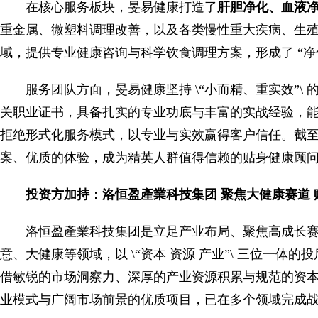
在核心服务板块，旻易健康打造了
肝胆净化、血液
重金属、微塑料调理改善，以及各类慢性重大疾病、生
域，提供专业健康咨询与科学饮食调理方案，形成了 “净化 -
服务团队方面，旻易健康坚持 \“小而精、重实效”
关职业证书，具备扎实的专业功底与丰富的实战经验，
拒绝形式化服务模式，以专业与实效赢得客户信任。截
案、优质的体验，成为精英人群值得信赖的贴身健康顾
投资方加持：洛恒盈產業科技集团 聚焦大健康赛道 
洛恒盈產業科技集团是立足产业布局、聚焦高成长
意、大健康等领域，以 \“资本 资源 产业”\ 三位一
借敏锐的市场洞察力、深厚的产业资源积累与规范的资
业模式与广阔市场前景的优质项目，已在多个领域完成