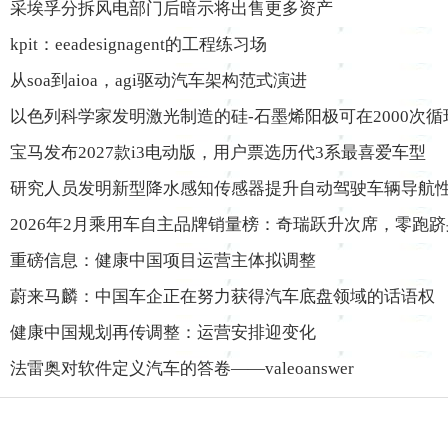
采埃孚分拆风电部门后暗示将出售更多资产
kpit：eeadesignagent的工程练习场
从soa到aioa，agi驱动汽车架构范式演进
以色列科学家发明激光制造的硅-石墨烯阳极可在2000次循
宝马发布2027款i3电动版，用户票选历代3系最喜爱车型
研究人员发明新型降水感知传感器提升自动驾驶车辆导航
2026年2月乘用车自主品牌销量榜：奇瑞跃升次席，零跑
重磅信息：健康中国项目运营主体拟调整
蔚来马麟：中国车企正在努力获得汽车底盘领域的话语权
健康中国规划再传调整：运营安排迎变化
法雷奥对软件定义汽车的答卷——valeoanswer