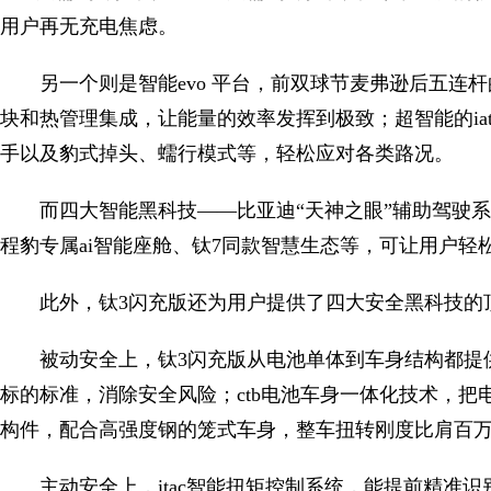
用户再无充电焦虑。
另一个则是智能evo 平台，前双球节麦弗逊后五连
块和热管理集成，让能量的效率发挥到极致；超智能的ia
手以及豹式掉头、蠕行模式等，轻松应对各类路况。
而四大智能黑科技——比亚迪“天神之眼”辅助驾驶系
程豹专属ai智能座舱、钛7同款智慧生态等，可让用户
此外，钛3闪充版还为用户提供了四大安全黑科技的
被动安全上，钛3闪充版从电池单体到车身结构都提
标的标准，消除安全风险；ctb电池车身一体化技术，
构件，配合高强度钢的笼式车身，整车扭转刚度比肩百
主动安全上，itac智能扭矩控制系统，能提前精准