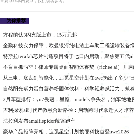
章观点非本网观点，仅供读者参考。
为你推荐
方程豹钛3闪充版上市，15万元起
全勤科技实力保障，欧曼银河纯电渣土车助工程运输装备
特斯拉terafab芯片制造项目将于七日内启动，聚焦第五代a
不盲目抓“虾”！律师专属桌面智能体睿契（richee.ai）开
从三电、底盘到智能化，追觅星空计划在awe扔出了多少“
自然阳光赋力蛋白营养粉固体饮料：科学轻养赋活力，筑
2月车型排行：yu7丢冠，星愿、modely争头名，油车绝地
吉利探索ai时代产教融合新路径：启动跨时代跃迁人才培
法拉利发布amalfispider敞篷跑车
豪华产品矩阵亮相，追觅星空计划携硬科技首登awe2026