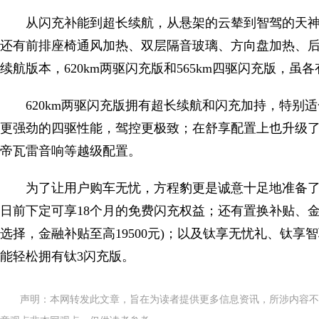
从闪充补能到超长续航，从悬架的云辇到智驾的天神
还有前排座椅通风加热、双层隔音玻璃、方向盘加热、后
续航版本，620km两驱闪充版和565km四驱闪充版，
620km两驱闪充版拥有超长续航和闪充加持，特别适
更强劲的四驱性能，驾控更极致；在舒享配置上也升级了
帝瓦雷音响等越级配置。
为了让用户购车无忧，方程豹更是诚意十足地准备了6大
日前下定可享18个月的免费闪充权益；还有置换补贴、金
选择，金融补贴至高19500元)；以及钛享无忧礼、钛
能轻松拥有钛3闪充版。
声明：本网转发此文章，旨在为读者提供更多信息资讯，所涉内容不