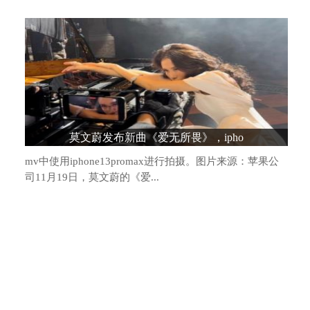
造车新势力格局生变：头部阵营松动，“
莫文蔚发布新曲《爱无所畏》，ipho
mv中使用iphone13promax进行拍摄。图片来源：苹果公
司11月19日，莫文蔚的《爱...