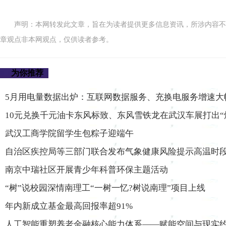
声明：本网转发此文章，旨在为读者提供更多信息资讯，所涉内容不
章观点非本网观点，仅供读者参考。
为你推荐
5月用电量数据出炉：互联网数据服务、充换电服务增速大
10元兑换千元油卡东风标致、东风雪铁龙在武汉车展打出“
武汉工商学院留学生包粽子迎端午
自治区疾控局等三部门联合发布气象健康风险提示高温时
南京中瑞社区开展青少年科普环保主题活动
“树”说校园深情南理工“一树一忆?树说南理”项目上线
年内新成立基金最高回报率超91%
人工智能重塑养老金融核心能力体系——赋能空间与现实