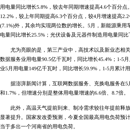
用电量同比增长5.8%，较去年同期增速提高4.6个百分
12.2%，较上年同期提高6.3个百分点，较4月增速提高
(7.1%)外，其余均实现两位数的增长。5月，新能源
电量同比增长25.5%；光伏设备及元器件制造用电量同比下
尤为亮眼的是，第三产业中，高技术以及新业态相关
数据服务业用电量90.5亿千瓦时，同比增长45.4%；1-5
业5月用电量149亿千瓦时，同比增长59.9%，1-5月累计用
据澎湃新闻计算，互联网数据服务、充换电服务在5
和1.7%，但增速分别是整体用电量增速的6.6倍、8.7倍。
此外，高温天气提前到来、制冷需求较往年提前释放
显著提升。国家发改委预测，今夏全国最高用电负荷预计1
当于多出一个河南省的用电负荷。