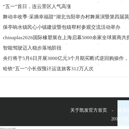
“五一”首日，连云景区人气高涨
舞动丰收季·采摘幸福甜”湖北当阳举办村舞展演暨第四届
保亭响水镇民心小镇建设暨包镇帮村参观交流活动举办
chinaplas2026国际橡塑展在上海启幕5000余家全球展商共
智能驾驶迈入稳步落地阶段
央行将于5月6日开展3000亿元3个月期买断式逆回购操作
哈铁“五一”小长假预计运送旅客312万人次
关于凯发官方首页 - 联系
2014-
经