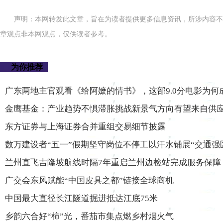
声明：本网转发此文章，旨在为读者提供更多信息资讯，所涉内容不
章观点非本网观点，仅供读者参考。
为你推荐
广东两地主官观看《给阿嬷的情书》，这部9.0分电影为何
金鹰基金：产业趋势不惧滞胀挑战新景气方向有望来自供
东方证券与上海证券合并重组交易细节披露
数万建设者“五一”假期坚守岗位不停工以汗水铺展“交通强
兰州直飞吉隆坡航线时隔7年重启兰州边检站完成服务保障
广交会东风赋能“中国皮具之都”链接全球商机
中国最大直径长江隧道掘进抵达江底75米
乡韵六合好“柿”光，番茄市集点燃乡村烟火气