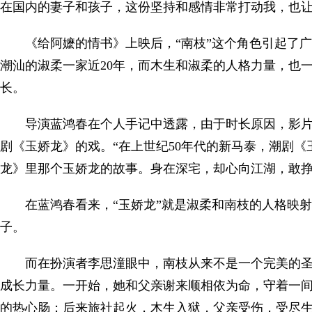
在国内的妻子和孩子，这份坚持和感情非常打动我，也让
《给阿嬷的情书》上映后，“南枝”这个角色引起了广
潮汕的淑柔一家近20年，而木生和淑柔的人格力量，也
长。
导演蓝鸿春在个人手记中透露，由于时长原因，影
剧《玉娇龙》的戏。“在上世纪50年代的新马泰，潮剧
龙》里那个玉娇龙的故事。身在深宅，却心向江湖，敢挣
在蓝鸿春看来，“玉娇龙”就是淑柔和南枝的人格映
子。
而在扮演者李思潼眼中，南枝从来不是一个完美的
成长力量。一开始，她和父亲谢来顺相依为命，守着一
的热心肠；后来旅社起火，木生入狱，父亲受伤，受尽