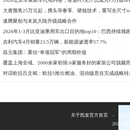
2026北京车展新车扎堆内卷，星途et5凭什么成为15万级suv
大唐预售25万元起，携头等奢享、硬核技术，重写全尺寸s
速腾聚创与未岚大陆升级战略合作
2026年1-3月比亚迪乘用车出口目的地top10：巴西持续
吉利汽车4月销量23.5万辆，新能源渗透率57.7%
昌元集团：重估“单项冠军”的周期价值
覆盖上海全域、2000余家初筛:6家服务好的家装公司脱颖
对话欧拉吕文斌：欧拉5推出燃油、混动版意在完成战略转
关于凯发官方首页 - 联系
2014-
经