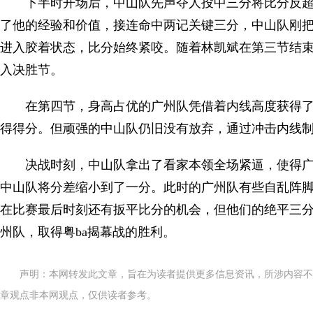
下半时开场后，中山队先声夺人投中三分将比分反超。
了他的经验和价值，接连命中两记关键三分，中山队刚
进入胶着状态，比分始终紧咬。随着林凯斌在第三节结
入决胜节。
在第四节，身高占优的广州队凭借着内线高度获得
得得分。但顽强的中山队仍旧没有放弃，通过冲击内线
决战时刻，中山队拿出了看家本领全场紧逼，使得
中山队将分差缩小到了一分。此时的广州队有些自乱阵
在比赛最后时刻还有扳平比分的机会，但他们的绝平三分
州队，取得粤ba揭幕战的胜利。
声明：本网转发此文章，旨在为读者提供更多信息资讯，所涉内容不
章观点非本网观点，仅供读者参考。