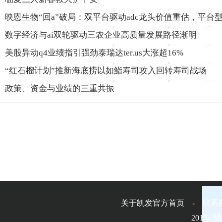
映恩生物“回a”破局：双平台驱动adc龙头价值重估，平台
数字经济与ai双轮驱动三农企业高质量发展路径渐明
美股异动q4业绩指引强劲泰瑞达ter.us大涨超16%
“红石榴计划”推新海底捞以如鮨寿司攻入回转寿司战场
政策、资金与业绩的三重共振
关于凯发官方首页 - 联系
2014-
经