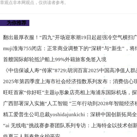
章观点非本网观点，仅供读者参考。
为你推荐
翻出最厚衣服！“四九”开场迎寒潮19日起超强冷空气横扫
muji淮海755闭店：正常商业调整下的“深耕”与“新生”，
首艘国际邮轮抵沪船上99%外籍旅客免签入境
《中信保诚人寿“传家”8729;胡润百富2025中国高净值人
2025年第四季度上海市社会经济指数系列发布：消费信心
旺旺首家“你好旺”主题ip形象店亮相上海浦东国际机场，
广西部署深入实施“人工智能 ”三年行动到2028年智能经
精工爱普生公司总裁yoshidajunkichi：深耕中国创新拓局
“ai 无线电”挑战赛参赛团队系列专访：上海特金以技术创
临夏三人新春救火护平安