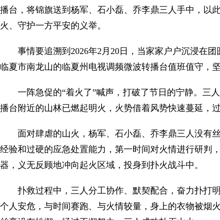
播台，将锦旗送到杨军、石小磊、乔李鼎三人手中，以
火、守护一方平安的义举。
事情要追溯到2026年2月20日，当家家户户沉浸
临夏市南龙山的临夏州电视调频微波转播台值班值守，
一阵急促的“着火了”喊声，打破了节日的宁静。三
播台附近的山林已燃起明火，火势借着风势快速蔓延，
面对肆虐的山火，杨军、石小磊、乔李鼎三人没有
经验和过硬的应急处置能力，第一时间对火情进行研判
器，义无反顾地冲向起火区域，投身到扑火战斗中。
扑救过程中，三人分工协作、默契配合，奋力扑打
个人安危，与时间赛跑、与火情较量，身上的衣物被烟