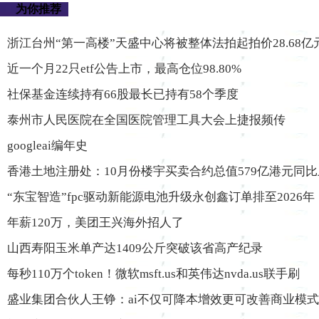
为你推荐
浙江台州“第一高楼”天盛中心将被整体法拍起拍价28.68亿
近一个月22只etf公告上市，最高仓位98.80%
社保基金连续持有66股最长已持有58个季度
泰州市人民医院在全国医院管理工具大会上捷报频传
googleai编年史
香港土地注册处：10月份楼宇买卖合约总值579亿港元同比
“东宝智造”fpc驱动新能源电池升级永创鑫订单排至2026年
年薪120万，美团王兴海外招人了
山西寿阳玉米单产达1409公斤突破该省高产纪录
每秒110万个token！微软msft.us和英伟达nvda.us联手刷
盛业集团合伙人王铮：ai不仅可降本增效更可改善商业模式