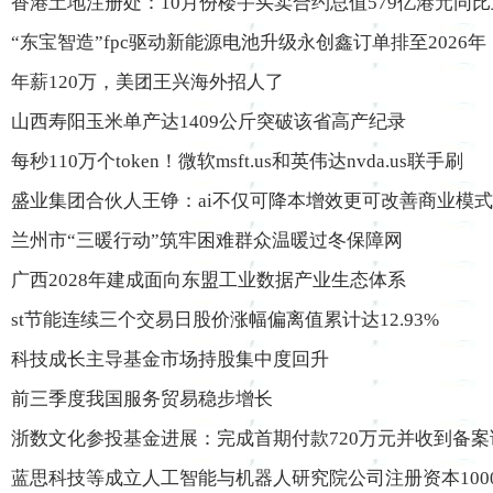
香港土地注册处：10月份楼宇买卖合约总值579亿港元同比
“东宝智造”fpc驱动新能源电池升级永创鑫订单排至2026年
年薪120万，美团王兴海外招人了
山西寿阳玉米单产达1409公斤突破该省高产纪录
每秒110万个token！微软msft.us和英伟达nvda.us联手刷
盛业集团合伙人王铮：ai不仅可降本增效更可改善商业模式
兰州市“三暖行动”筑牢困难群众温暖过冬保障网
广西2028年建成面向东盟工业数据产业生态体系
st节能连续三个交易日股价涨幅偏离值累计达12.93%
科技成长主导基金市场持股集中度回升
前三季度我国服务贸易稳步增长
浙数文化参投基金进展：完成首期付款720万元并收到备案
蓝思科技等成立人工智能与机器人研究院公司注册资本100