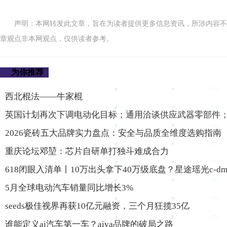
声明：本网转发此文章，旨在为读者提供更多信息资讯，所涉内容不
章观点非本网观点，仅供读者参考。
为你推荐
西北棍法——牛家棍
英国计划再次下调电动化目标；通用洽谈供应武器零部件
2026瓷砖五大品牌实力盘点：安全与品质全维度选购指南
重庆论坛邓堃：芯片自研单打独斗难成合力
618闭眼入清单丨10万出头拿下40万级底盘？星途瑶光c-d
5月全球电动汽车销量同比增长3%
seeds极佳视界再获10亿元融资，三个月狂揽35亿
谁能定义ai汽车第一车？aiva品牌的破局之路