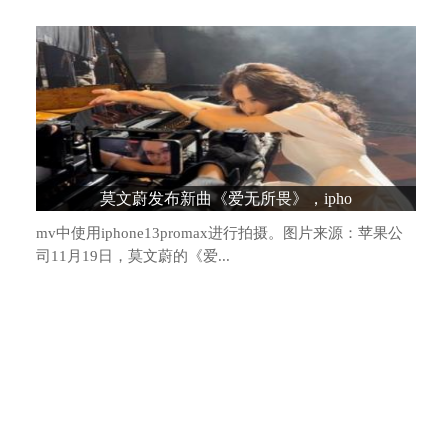
造车新势力格局生变：头部阵营松动，“
莫文蔚发布新曲《爱无所畏》，ipho
mv中使用iphone13promax进行拍摄。图片来源：苹果公
司11月19日，莫文蔚的《爱...