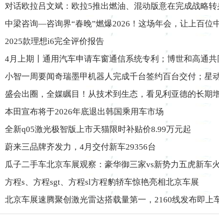
对话欧拉吕文斌：欧拉5推出燃油、混动版意在完成战略转
中梁咨询—咨询界“春晚”燃爆2026！这场年会，让上百
2025款理想i6完全评价报告
4月上期〡通用汽车申请车窗通信系统专利；博世和高通共同
小智一周要闻奇瑞墨甲机器人完成千台签约百台交付；星动
盛会出圈，全媒瞩目！从技术到生态，看见利亚德的长期
本田宣布将于2026年底退出韩国乘用车市场
全新q05激光极智版上市天猫限时补贴价8.99万元起
蔚来三品牌齐发力，4月交付新车29356台
瓜子二手车北京车展观察：豪华御三家vs新势力五虎新车
方程s、方程sgt、方程sl方程豹轿车惊艳亮相北京车展
北京车展速腾聚创激光雷达搭载量第一，2160线发布即上