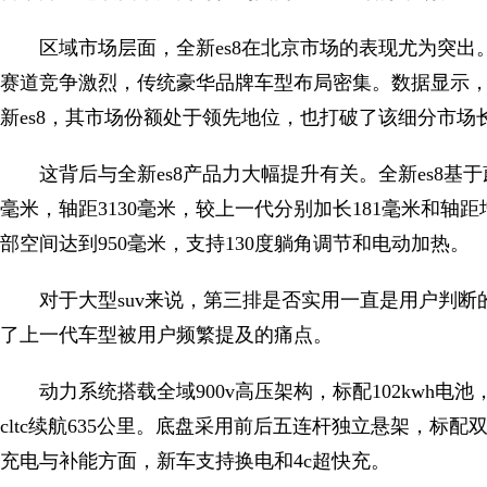
区域市场层面，全新es8在北京市场的表现尤为突出
赛道竞争激烈，传统豪华品牌车型布局密集。数据显示，
新es8，其市场份额处于领先地位，也打破了该细分市场
这背后与全新es8产品力大幅提升有关。全新es8基于蔚来n
毫米，轴距3130毫米，较上一代分别加长181毫米和轴
部空间达到950毫米，支持130度躺角调节和电动加热。
对于大型suv来说，第三排是否实用一直是用户判断
了上一代车型被用户频繁提及的痛点。
动力系统搭载全域900v高压架构，标配102kwh电池，
cltc续航635公里。底盘采用前后五连杆独立悬架，标
充电与补能方面，新车支持换电和4c超快充。