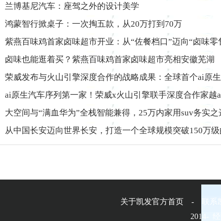
兰博基尼汽车：座驾之外的设计美学
鸿蒙智行掀桌子：一次掏五款，从20万打到70万
紫燕百味鸡首家卤味超市开业：从“佐餐档口”迈向“卤味零
卤味也能逛着买？紫燕百味鸡首家卤味超市亮相安徽芜湖
荣威发布与火山引擎深度合作的战略成果：全球首个ai原生
ai原生汽车序列第一家！荣威x火山引擎联手深度合作家越a
大空间与“满血华为”全栈智能兼得，25万内家用suv务实之
从中国长安迈向世界长安，打造一个全球规模突破150万
关于凯发官方首页 - 联系
2014-
经