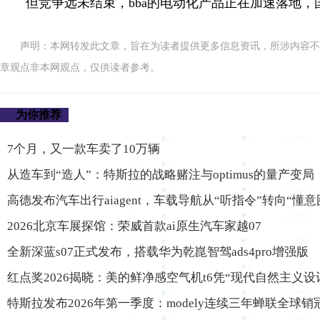
但竞争远未结束，bba的电动化产品正在加速落地
声明：本网转发此文章，旨在为读者提供更多信息资讯，所涉内容不
章观点非本网观点，仅供读者参考。
为你推荐
7个月，又一款车卖了10万辆
从造车到“造人”：特斯拉的战略赌注与optimus的量产变局
高德发布汽车出行aiagent，车载导航从“听指令”转向“懂意
2026北京车展探馆：荣威首款ai原生汽车家越07
全新深蓝s07正式发布，搭载华为乾崑智驾ads4pro增强版
红点奖2026揭晓：美的鲜净感空气机t6凭“现代自然主义设
特斯拉发布2026年第一季度：modely连续三年蝉联全球销冠