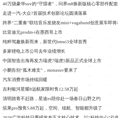
40万级豪华suv的“守擂者”，问界m8焕新版核心零部件配
走进一汽-大众?首届技术创新论坛圆满落幕
跨界“二重奏”联结音乐发烧友mini×vagabund创意展车即
比亚迪元prodm-i在墨西哥上市
纯粹驾趣焕新而来，新世代bmwi3全球首秀
多家锂电上市公司去年业绩增长
中国智造出海再发力瑞虎7瑞虎5新品正式全球上市
小鹏告别“孤木难支”，monasuv要来了
汽车消费市场持续回暖
吉利银河星耀8远航家限时售12.58万起
清明踏青不赶路，星途es陪你赴一场春日山野之约
缤果pro预售5.88万起，空间、续航、智能都升级了
2026广汽科技日重磅发布五大核心技术，以“科技向心”引