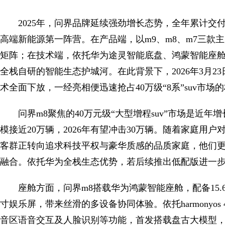
2025年，问界品牌延续强劲增长态势，全年累计交付
高端新能源第一阵营。在产品端，以m9、m8、m7三款主
矩阵；在技术端，依托华为途灵智能底盘、鸿蒙智能座舱、hu
全栈自研的智能生态护城河。在此背景下，2026年3月2
术全面下放，一经亮相便迅速抢占40万级“8系”suv市场
问界m8聚焦的40万元级“大型增程suv”市场是近年增
模接近20万辆，2026年有望冲击30万辆。随着家庭用
客群正转向追求科技平权与豪华质感的品质家庭，他们
融合。依托华为全栈生态优势，若后续推出低配版进一
座舱方面，问界m8搭载华为鸿蒙智能座舱，配备15.6
寸娱乐屏，带来丝滑的多设备协同体验。依托harmonyo
音区语音交互及人脸识别等功能，首发搭载盘古大模型，实