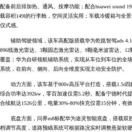
配备前后排加热、通风、按摩功能；配合huawei soun
载容积149l的行李舱，空间灵活实用；车载冷暖箱与全
仪式感。
辅助驾驶领域，该车高配版搭载华为乾崑智驾ads 4
896线激光雷达、3颗固态激光雷达、9颗毫米波雷达、12
覆盖；华为自研领航辅助系统，实现从车位到车位的全
系统，在前向、侧向、后向全维度实现主动安全防护。
动力方面，该车基于800v高压平台打造，搭载1.5
综合功率达392kw，零百加速仅需5.2秒。配备宁德时代提
合续航达1526公里，电量30%-80%快充仅需15分钟
底盘方面，问界m8标配华为途灵智能底盘，搭载双腔
档调节高度，道路预瞄系统可根据路况实时调整悬架软硬