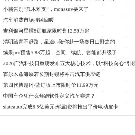
小鹏告别“孤木难支”，monasuv要来了
汽车消费市场持续回暖
吉利银河星耀8远航家限时售12.58万起
清明踏青不赶路，星途es陪你赴一场春日山野之约
缤果pro预售5.88万起，空间、续航、智能都升级了
2026广汽科技日重磅发布五大核心技术，以“科技向心”引
霍尔木兹海峡若长期封锁将冲击汽车供应链
第四代博越l小蓝灯版上市限时价11.99万元
中国车企凭什么领跑软件定义汽车赛道？
slateauto完成6.5亿美元c轮融资将推出平价电动皮卡