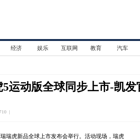
经济
娱乐
互联网
教育
汽车
瑞虎5运动版全球同步上市-凯
10 |
的奇瑞瑞虎新品全球上市发布会举行。活动现场，瑞虎