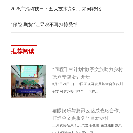
2026广汽科技日：五大技术亮剑，如何转化
“保险 期货”让果农不再担惊受怕
推荐阅读
“同程千村计划”数字文旅助力乡村
振兴专题培训开班
6月8日-9日，由中国互联网发展基金会和四川
省委网信办共同指导，同程...
猫眼娱乐与腾讯云达成战略合作,
打造全文娱服务平台新标杆
二月就要结束了,天气逐渐变暖,在舒服的微风
中,人们将进入绿水青山,花...