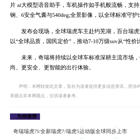
片 ai大模型语音助手，车机操作如手机般流畅，支持
钢、6安全气囊与540deg;全景影像，以全球标准守
发布会现场，全球瑞虎车主赴约芜湖，百台瑞虎
以“全球品质，国民定价”，推动7-10万级suv从“性
未来，奇瑞将持续以全球车标准深耕主流市场，
尚、更安全、更智能的出行体验。
声明：本网转发此文章，旨在为读者提供更多信息资讯，所涉
章观点非本网观点，仅供读者参考。
为你推荐
奇瑞瑞虎7l/全新瑞虎7/瑞虎5运动版全球同步上市