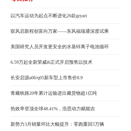
以汽车运动为起点不断进化26款gryari
驭风启新程创富向万家——东风福瑞通深度试乘
美国研究人员开发更安全的水基锌离子电池循环
6.59万起全新荣威i6正式开启预售以技术
长安启源a06/q05新车型上市售价8.9
青藏铁路20年累计运输进出藏货物超1亿吨
热效率登顶全球48.41%，浩思动力赋能吉
新势力3月销量环比大幅提升：零跑重回5万辆