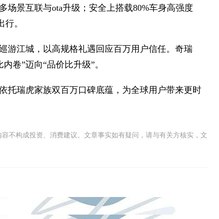
多场景互联与ota升级；安全上搭载80%车身高强度
护出行。
巡游江城，以高规格礼遇回应百万用户信任。奇瑞
价比内卷”迈向“品价比升级”。
依托瑞虎家族双百万口碑底蕴，为全球用户带来更时
内容不构成投资、消费建议。文章事实如有疑问，请与有关方核实，文