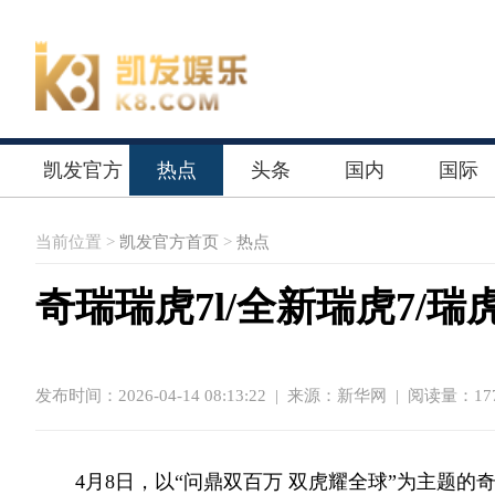
凯发官方
热点
头条
国内
国际
首页
当前位置 >
凯发官方首页
>
热点
奇瑞瑞虎7l/全新瑞虎7/
发布时间：2026-04-14 08:13:22
|
来源：新华网
| 阅读量：177
4月8日，以“问鼎双百万 双虎耀全球”为主题