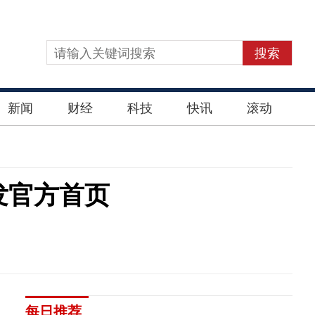
搜索
新闻
财经
科技
快讯
滚动
凯发官方首页
每日推荐