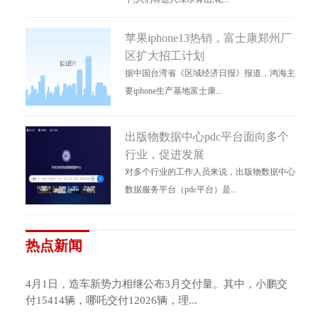
苹果iphone13热销，富士康郑州厂
区扩大招工计划
据中国台湾省《区域经济日报》报道，鸿海主
要iphone生产基地富士康...
出版物数据中心pdc平台面向多个
行业，促进发展
对多个行业的工作人员来说，出版物数据中心
数据服务平台（pdc平台）是...
热点新闻
4月1日，造车新势力相继公布3月交付量。其中，小鹏交
付15414辆，哪吒交付12026辆，理...