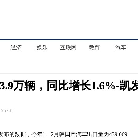
经济
娱乐
互联网
教育
汽车
3.9万辆，同比增长1.6%-
9573 |
布的数据，今年1—2月韩国产汽车出口量为439,069