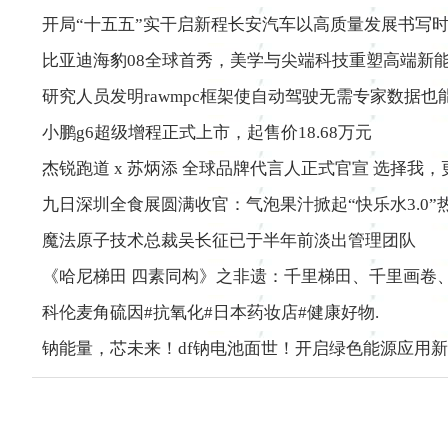
开局“十五五”实干启新程长安汽车以高质量发展书写
比亚迪海豹08全球首秀，美学与尖端科技重塑高端新
研究人员发明rawmpc框架使自动驾驶无需专家数据也
小鹏g6超级增程正式上市，起售价18.68万元
杰锐跑道 x 苏炳添 全球品牌代言人正式官宣 选择我，
九日深圳全食展圆满收官：气泡果汁掀起“快乐水3.0
魔法原子技术总裁吴长征已于半年前淡出管理团队
《哈尼梯田 四素同构》之非遗：千里梯田、千里画卷
科伦麦角硫因#抗氧化#日本药妆店#健康好物.
钠能量，芯未来！df钠电池面世！开启绿色能源应用