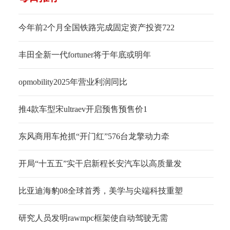
今年前2个月全国铁路完成固定资产投资722
丰田全新一代fortuner将于年底或明年
opmobility2025年营业利润同比
推4款车型宋ultraev开启预售预售价1
东风商用车抢抓“开门红”576台龙擎动力牵
开局“十五五”实干启新程长安汽车以高质量发
比亚迪海豹08全球首秀，美学与尖端科技重塑
研究人员发明rawmpc框架使自动驾驶无需