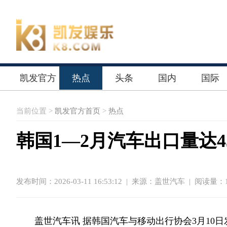
凯发官方
热点
头条
国内
国际
首页
当前位置 >
凯发官方首页
>
热点
韩国1—2月汽车出口量达4
发布时间：2026-03-11 16:53:12
|
来源：盖世汽车
| 阅读量：1
盖世汽车讯 据韩国汽车与移动出行协会3月10日发