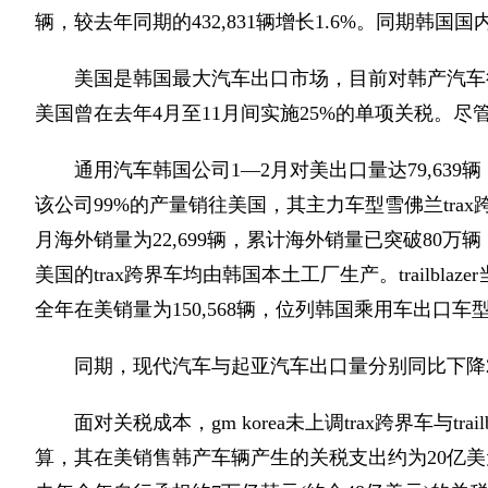
辆，较去年同期的432,831辆增长1.6%。同期韩国国内
美国是韩国最大汽车出口市场，目前对韩产汽车征
美国曾在去年4月至11月间实施25%的单项关税。
通用汽车韩国公司1—2月对美出口量达79,639辆，
该公司99%的产量销往美国，其主力车型雪佛兰trax跨界车
月海外销量为22,699辆，累计海外销量已突破80万
美国的trax跨界车均由韩国本土工厂生产。trailblaz
全年在美销量为150,568辆，位列韩国乘用车出口车
同期，现代汽车与起亚汽车出口量分别同比下降2.1
面对关税成本，gm korea未上调trax跨界车与tra
算，其在美销售韩产车辆产生的关税支出约为20亿