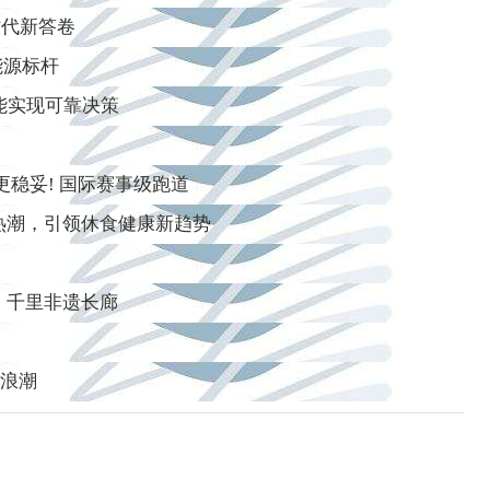
时代新答卷
能源标杆
能实现可靠决策
更稳妥! 国际赛事级跑道
”热潮，引领休食健康新趋势
、千里非遗长廊
新浪潮