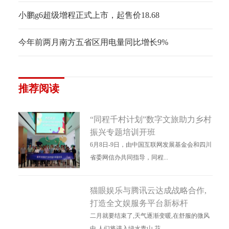
小鹏g6超级增程正式上市，起售价18.68
今年前两月南方五省区用电量同比增长9%
推荐阅读
“同程千村计划”数字文旅助力乡村
振兴专题培训开班
6月8日-9日，由中国互联网发展基金会和四川
省委网信办共同指导，同程...
猫眼娱乐与腾讯云达成战略合作,
打造全文娱服务平台新标杆
二月就要结束了,天气逐渐变暖,在舒服的微风
中,人们将进入绿水青山,花...