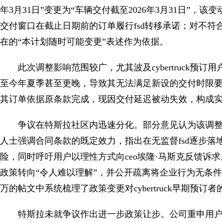
年3月31日”变更为“车辆交付截至2026年3月31日”
交付窗口在截止日期前的订单履行fsd转移承诺；对不
在的“本计划随时可能变更”表述作为依据。
此次调整影响范围较广，尤其波及cybertruck
至今年夏季甚至更晚，导致其无法满足新设的交付时限要
其订单依据原条款完成，现因交付延迟被动失效，构成
争议在特斯拉社区内迅速分化。部分意见认为该调整属企业自主
人士强调合同条款的既定效力，指出在无监督fsd逐步
险，同时呼吁用户以理性方式向ceo埃隆·马斯克反馈诉求。另
政策转向“令人难以理解”，并公开疏离将企业行为无条件正当化的
万的帖文中系统梳理了政策变更对cybertruck早期预
特斯拉未就争议作出进一步政策让步。公司重申用