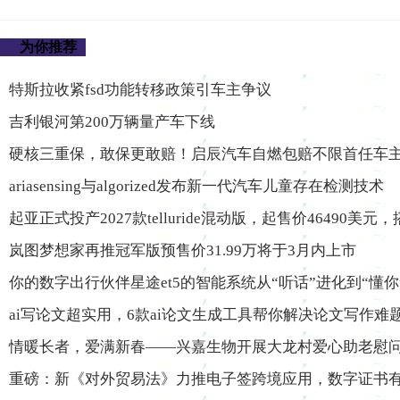
为你推荐
特斯拉收紧fsd功能转移政策引车主争议
吉利银河第200万辆量产车下线
硬核三重保，敢保更敢赔！启辰汽车自燃包赔不限首任车
ariasensing与algorized发布新一代汽车儿童存在检测技术
起亚正式投产2027款telluride混动版，起售价46490美元，
岚图梦想家再推冠军版预售价31.99万将于3月内上市
你的数字出行伙伴星途et5的智能系统从“听话”进化到“懂你
ai写论文超实用，6款ai论文生成工具帮你解决论文写作难
情暖长者，爱满新春——兴嘉生物开展大龙村爱心助老慰
重磅：新《对外贸易法》力推电子签跨境应用，数字证书