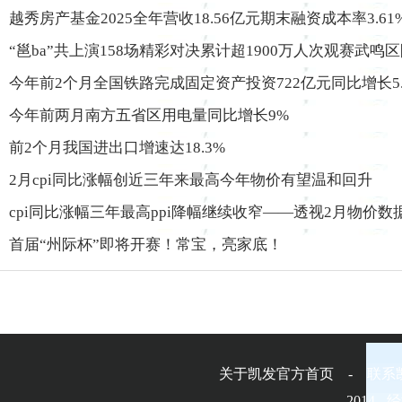
越秀房产基金2025全年营收18.56亿元期末融资成本率3.6
“邕ba”共上演158场精彩对决累计超1900万人次观赛武鸣
今年前2个月全国铁路完成固定资产投资722亿元同比增长5.
今年前两月南方五省区用电量同比增长9%
前2个月我国进出口增速达18.3%
2月cpi同比涨幅创近三年来最高今年物价有望温和回升
cpi同比涨幅三年最高ppi降幅继续收窄——透视2月物价数
首届“州际杯”即将开赛！常宝，亮家底！
关于凯发官方首页 - 联系
2014-
经