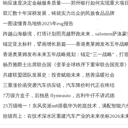
响应速度决定金融服务质量——郑州银行如何实现重大项目
双汇数十年深耕发展，铸就实力出众的民族食品品牌
一图读懂青岛地铁2025年esg报告
跨越山海极境，灯塔计划照亮越野跑未来，salomon萨洛
锚定亚太标杆，擘画增长新篇——香港奥莱姆发布五年战
香港奥莱姆发布未来五年战略规划：锚定“三一战略”，打
杨乔雅爵士出席联合国《变革全球秩序下重审联合国宪章
共建联盟团队发展史：投资赋能未来，慈善温暖社会
三重涨价函突袭汽车供应链，汽车降价时代正在终结
7万级方盒子，后独悬 flymeauto，吉利牛仔不讲武德
25万级唯一！东风奕派m8搭载华为乾崑技术，满配智能六
拾级而上：在技术深水区重建汽车产业的未来坐标2026未