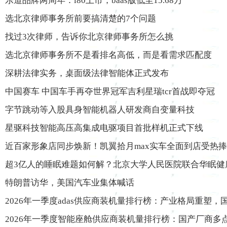
乐道品牌两周年：l80上市，baas版低至15.68万
选北京律师事务所前要搞清楚的7个问题
找过3次律师，告诉你北京律师事务所怎么挑
选北京律师事务所不是看排名高低，而是看需求匹配度
深耕法律实务，桌面级法律智能体正式发布
中国赛车 中国车手再夺世界冠军吉利星瑞tcr首战即夺冠
字节跳动等入股具身智能机器人研发商自变量科技
星驱科技智能高压高集成电驱项目首批样机正式下线
近百家形象店同步焕新！凯翼拾月max实车全面到店受热捧
超3亿人的睡眠难题如何解？北京大学人民医院联合华眠健
特朗普访华，美国汽车业集体喊话
2026年一季度adas供应商装机量排行榜：产业格局重塑
2026年一季度智能座舱供应商装机量排行榜：国产厂商多