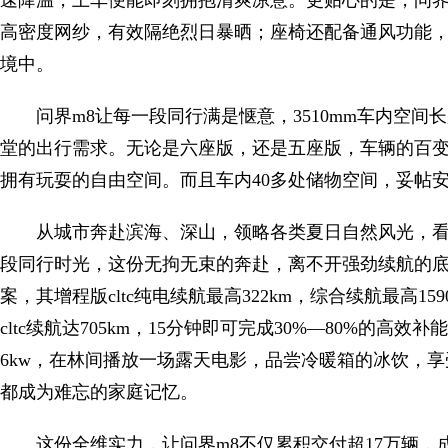
速降温，上车便能即刻拥抱清爽凉意。更贴心的是，问界
高密度网纱，有效隔绝烈日暴晒；座椅还配备通风功能
境中。
问界m8让每一段同行满是惬意，3510mm车内空间
堂的出行需求。无论是六座版，还是五座版，车辆的百
拥有玩耍的自由空间。而且车内40多处储物空间，妥帖
从城市奔赴滨海、深山，领略各类夏日自然风光，
段同行时光，这份无拘无束的奔赴，离不开强劲续航的底气
案，其增程版cltc纯电续航最高322km，综合续航最高1
cltc续航达705km，15分钟即可完成30%—80%的高
6kw，在林间播放一场露天电影，品尝冷暖箱的冰饮，
都成为难忘的家庭记忆。
这份全维实力，让问界m8不仅累积交付超17万辆，成