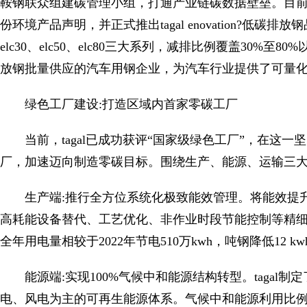
鞍钢联众组建碳管理小组，打通产业链碳数据壁垒。目前，产
份环境产品声明，并正式推出tagal enovation?低碳排
elc30、elc50、elc80三大系列，减排比例覆盖30%至
放钢批量供应的汽车用钢企业，为汽车行业提供了可量
绿色工厂建设:打造区域内首家零碳工厂
当前，tagal已成功获评“国家级绿色工厂”，在这
厂，加速迈向制造零碳目标。围绕生产、能源、运输三大维度
生产端:推行全方位系统化极致能效管理。将能效提
高耗能设备替代、工艺优化、非作业时段节能控制等精细
全年用电量相较于2022年节电510万kwh，吨钢降低12 kw
能源端:实现100%气候中和能源结构转型。taga
电、风电为主的可再生能源体系。气候中和能源利用比例从20