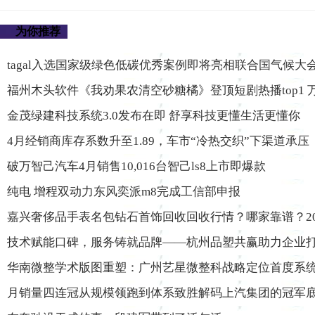
为你推荐
tagal入选国家级绿色低碳优秀案例即将亮相联合国气候大
福州木头软件《我劝果农清空砂糖橘》登顶短剧热播top1
金茂绿建科技系统3.0发布在即 舒享科技更懂生活更懂你
4月经销商库存系数升至1.89，车市“冷热交织”下渠道承压
破万智己汽车4月销售10,016台智己ls8上市即爆款
纯电 增程双动力东风奕派m8完成工信部申报
嘉兴奢侈品手表名包钻石首饰回收回收行情？哪家靠谱？20
技术赋能口碑，服务铸就品牌——杭州品塑共赢助力企业
华南微整学术版图重塑：广州艺星微整科战略定位首度系
月销量四连冠从规模领跑到体系致胜解码上汽集团的冠军