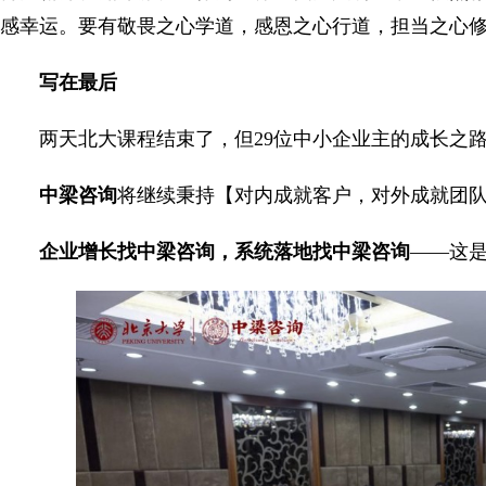
感幸运。要有敬畏之心学道，感恩之心行道，担当之心修
写在最后
两天北大课程结束了，但29位中小企业主的成长之
中梁咨询
将继续秉持【对内成就客户，对外成就团
企业增长找中梁咨询，系统落地找中梁咨询
——这