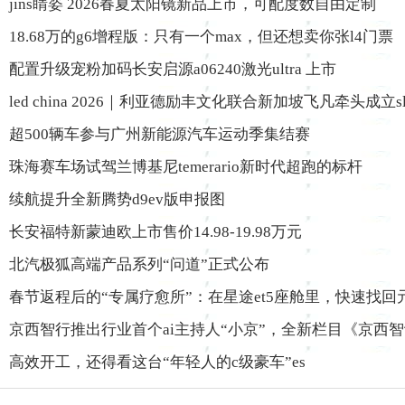
jins睛姿 2026春夏太阳镜新品上市，可配度数自由定制
18.68万的g6增程版：只有一个max，但还想卖你张l4门票
配置升级宠粉加码长安启源a06240激光ultra 上市
led china 2026｜利亚德励丰文化联合新加坡飞凡牵头成立s
超500辆车参与广州新能源汽车运动季集结赛
珠海赛车场试驾兰博基尼temerario新时代超跑的标杆
续航提升全新腾势d9ev版申报图
长安福特新蒙迪欧上市售价14.98-19.98万元
北汽极狐高端产品系列“问道”正式公布
春节返程后的“专属疗愈所”：在星途et5座舱里，快速找回
京西智行推出行业首个ai主持人“小京”，全新栏目《京西
高效开工，还得看这台“年轻人的c级豪车”es