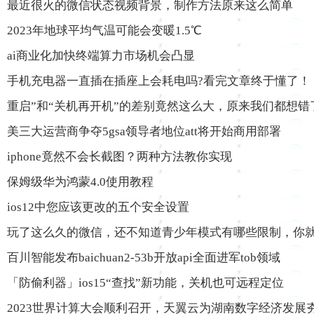
最近很火的微信状态视频背景，制作方法原来这么简单
2023年地球平均气温可能会变暖1.5℃
ai商业化加快终端算力市场机会凸显
手机充电器一直插在插座上会耗电吗?看完文章终于懂了！
重启”和“关机再开机”的差别竟然这么大，原来我们都想错
美三大运营商争夺5gsa领导者地位att将开始商用部署
iphone竟然不会长截图？两种方法教你实现
保姆级华为鸿蒙4.0使用教程
ios12中您应该更改的五个安全设置
玩了这么久的微信，还不知道青少年模式有哪些限制，你就o
百川智能发布baichuan2-53b开放api全面进军tob领域
「防偷利器」ios15“查找”新功能，关机也可远程定位
2023世界计算大会顺利召开，天翼云为湖南数字经济发展