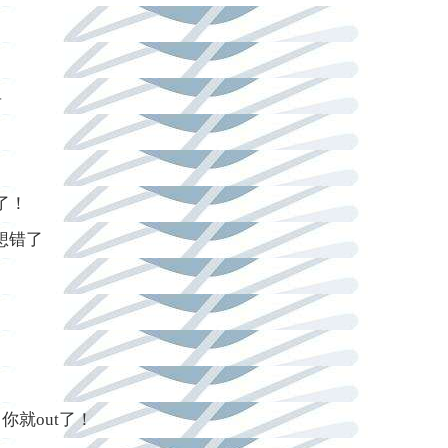
单
了！
想错了
就out了！