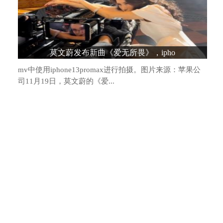
造车新势力格局生变：头部阵营松动，“
莫文蔚发布新曲《爱无所畏》，ipho
mv中使用iphone13promax进行拍摄。图片来源：苹果公
司11月19日，莫文蔚的《爱...