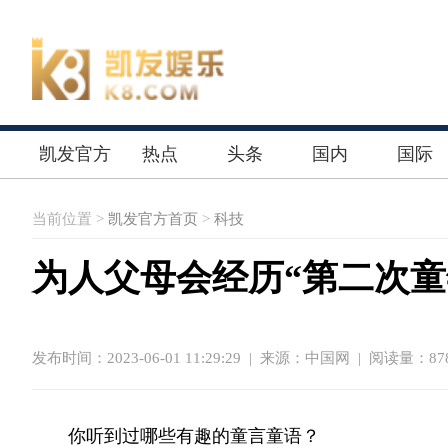
凯发官方
热点
头条
国内
国际
首页
当前位置 >
凯发官方首页
>
科技
为人父母会经历“第二次童年
发布时间：2023-06-01 11:29:29
|
来源：中国网
| 阅读量：878
你听到过哪些有趣的童言童语？