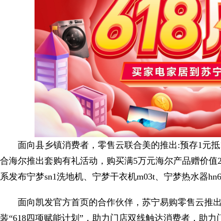
面向县乡镇消费者，零售云联合美的推出:预存1元抵1
合海尔推出套购有礼活动，购买满5万元海尔产品赠价值29
系发布宁梦sn1洗地机、宁梦干衣机m03t、宁梦热水器h
面向凯发官方首页的合作伙伴，苏宁易购零售云推
装“618四项赋能计划”，助力门店双线触达消费者，助