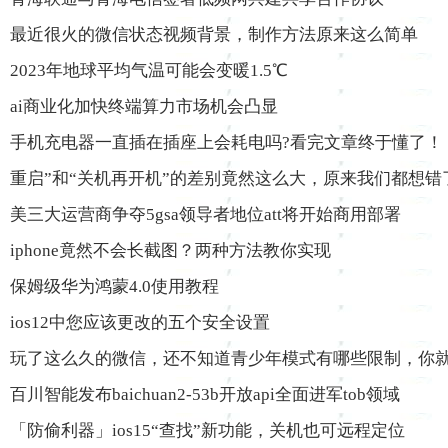
最近很火的微信状态视频背景，制作方法原来这么简单
2023年地球平均气温可能会变暖1.5℃
ai商业化加快终端算力市场机会凸显
手机充电器一直插在插座上会耗电吗?看完文章终于懂了！
重启”和“关机再开机”的差别竟然这么大，原来我们都想错
美三大运营商争夺5gsa领导者地位att将开始商用部署
iphone竟然不会长截图？两种方法教你实现
保姆级华为鸿蒙4.0使用教程
ios12中您应该更改的五个安全设置
玩了这么久的微信，还不知道青少年模式有哪些限制，你就o
百川智能发布baichuan2-53b开放api全面进军tob领域
「防偷利器」ios15“查找”新功能，关机也可远程定位