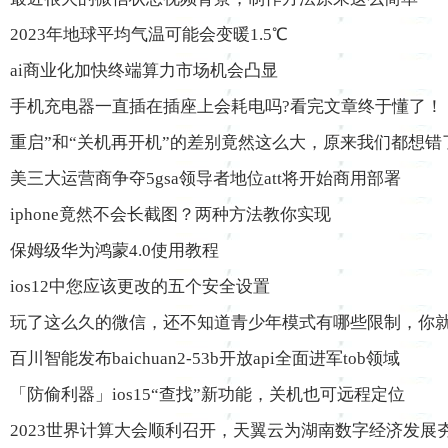
2023年地球平均气温可能会变暖1.5℃
ai商业化加快终端算力市场机会凸显
手机充电器一直插在插座上会耗电吗?看完文章终于懂了！
重启”和“关机再开机”的差别竟然这么大，原来我们都想错
美三大运营商争夺5gsa领导者地位att将开始商用部署
iphone竟然不会长截图？两种方法教你实现
保姆级华为鸿蒙4.0使用教程
ios12中您应该更改的五个安全设置
玩了这么久的微信，还不知道青少年模式有哪些限制，你就o
百川智能发布baichuan2-53b开放api全面进军tob领域
「防偷利器」ios15“查找”新功能，关机也可远程定位
2023世界计算大会顺利召开，天翼云为湖南数字经济发展