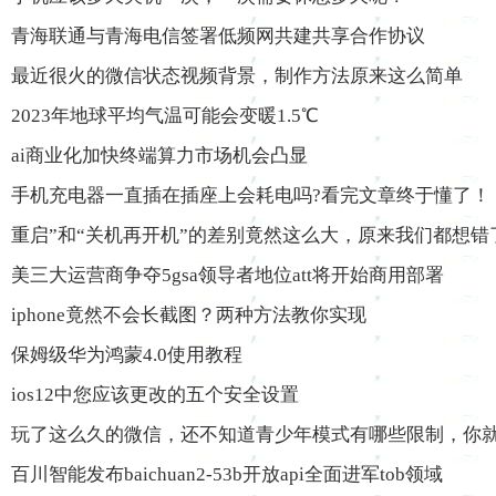
青海联通与青海电信签署低频网共建共享合作协议
最近很火的微信状态视频背景，制作方法原来这么简单
2023年地球平均气温可能会变暖1.5℃
ai商业化加快终端算力市场机会凸显
手机充电器一直插在插座上会耗电吗?看完文章终于懂了！
重启”和“关机再开机”的差别竟然这么大，原来我们都想错
美三大运营商争夺5gsa领导者地位att将开始商用部署
iphone竟然不会长截图？两种方法教你实现
保姆级华为鸿蒙4.0使用教程
ios12中您应该更改的五个安全设置
玩了这么久的微信，还不知道青少年模式有哪些限制，你就o
百川智能发布baichuan2-53b开放api全面进军tob领域